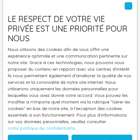
Email
rentabilité brute de 9%
agréable espace
A Saisir !!!
pouvant être
LE RESPECT DE VOTRE VIE
Type d'offre
aménagé selon vos
Vente
PRIVÉE EST UNE PRIORITÉ POUR
envies (coin détente,
salle à manger, atelier,
Type de bien
NOUS
salle de jeux, etc. ).
Nous utilisons des cookies afin de vous offrir une
Possibilité d'acquérir
Localisation
expérience optimale et une communication pertinente sur
en sus : Double box
notre site. Grace à ces technologies, nous pouvons vous
fermé de 22,10 m²,
Budget max (€)
proposer du contenu en rapport avec vos centres d'intérêt.
parfait pour deux
Ils nous permettent également d'améliorer la qualité de nos
véhicules ou pour
services et la convivialité de notre site internet. Nous
Surface min (m²)
créer un grand espace
utiliserons uniquement les données personnelles pour
de stockage
lesquelles vous avez donné votre accord. Vous pouvez les
supplémentaire
J'accepte le traitement de mes données
modifier à n'importe quel moment via la rubrique ″Gérer les
Localisation: Situé
personnelles conformément au RGPD. Si vous ne
cookies″ en bas de notre site, à l'exception des cookies
dans un
souhaitez pas faire l'objet de prospection
essentiels à son fonctionnement. Pour plus d'informations
environnement
sur vos données personnelles, veuillez consulter
commerciale par voie téléphonique, vous pouvez
notre politique de confidentialité
.
résidentiel recherché
vous inscrire gratuitement sur la liste d'opposition
d’Allauch, à proximité :
au démarchage téléphonique, prévu par l'article