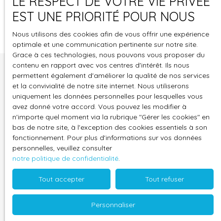
LE RESPECT DE VOTRE VIE PRIVÉE
réactive et professionnelle coordonne rapidement
les paiements des charges ?
Afficher plus
les travaux avec des prestataires de confiance.
EST UNE PRIORITÉ POUR NOUS
Nous veillons à ce que les réparations soient
Nous assurons une collecte des loyers efficace et
Nous utilisons des cookies afin de vous offrir une expérience
effectuées rapidement et efficacement, en
ponctuelle, avec des systèmes de paiement
optimale et une communication pertinente sur notre site.
minimisant les perturbations pour vous et vos
sécurisés pour garantir que vous recevez vos
Grace à ces technologies, nous pouvons vous proposer du
locataires.
revenus à temps. De plus, nous gérons également
contenu en rapport avec vos centres d'intérêt. Ils nous
le paiement des charges et des dépenses liées à la
permettent également d'améliorer la qualité de nos services
propriété, vous offrant une gestion financière
et la convivialité de notre site internet. Nous utiliserons
Vous souhaitez nous confier la
complète et transparente.
uniquement les données personnelles pour lesquelles vous
gestion de votre bien ?
avez donné votre accord. Vous pouvez les modifier à
n'importe quel moment via la rubrique ″Gérer les cookies″ en
Contactez-nous !
bas de notre site, à l'exception des cookies essentiels à son
fonctionnement. Pour plus d'informations sur vos données
Vous avez un projet de gestion locative à Marseille ?
personnelles, veuillez consulter
N'hésitez pas à remplir le formulaire ci-dessous ! Nous
notre politique de confidentialité
.
reviendrons vers vous dans les plus brefs délais.
Tout accepter
Tout refuser
Prénom
Personnaliser
Nom