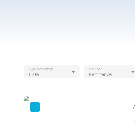
Type d'affichage
Trier par
Liste
Pertinence
D
i