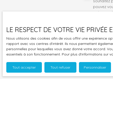
souhaitez 
pouvez vou
prévu par l
www.bloctel
LE RESPECT DE VOTRE VIE PRIVÉE
Société Wor
Nous utilisons des cookies afin de vous offrir une expérience 
Pour en sav
rapport avec vos centres d'intérêt. Ils nous permettent également
politique d
personnelles pour lesquelles vous avez donné votre accord. Vous
essentiels à son fonctionnement. Pour plus d'informations sur v
Tout accepter
Tout refuser
Personnaliser