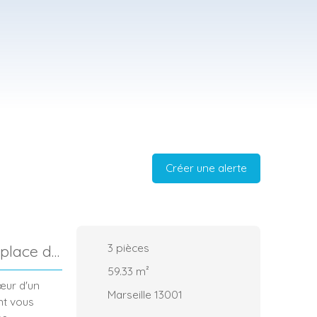
Créer une alerte
3
pièces
 place de
59.33
m²
œur d'un
Marseille 13001
nt vous