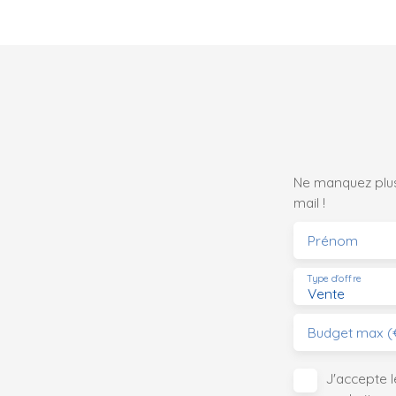
s
s
s
c
c
c
C
r
d
Ne manquez plus
s
mail !
t
Prénom
Type d'offre
Vente
Budget max (
J'accepte 