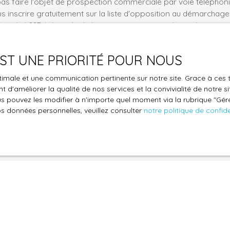
pas faire l'objet de prospection commerciale par voie téléphon
s inscrire gratuitement sur la liste d'opposition au démarchage
'article L223-1 du code de la consommation, sur le site Internet
.gouv.fr ou par courrier adressé à :
 EST UNE PRIORITÉ POUR NOUS
ldline, Service Bloctel, CS 61311, 41013 BLOIS CEDEX.
optimale et une communication pertinente sur notre site. Grace à c
oir plus sur le traitement de vos données personnelles, veuille
 d'améliorer la qualité de nos services et la convivialité de notre s
e confidentialité
.
 pouvez les modifier à n'importe quel moment via la rubrique ″Gérer
os données personnelles, veuillez consulter
notre politique de confide
Recevoir des annonces