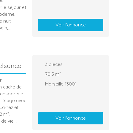
es
 le séjour et
moderne,
 nuit
Voir l'annonce
ain,
 votre
es, et sa
es
otre projet
3
pièces
elsunce
70.5
m²
r
Marseille 13001
n cadre de
ransports et
er étage avec
Carrez et
2 m²,
Voir l'annonce
 de vie.
con, d’un