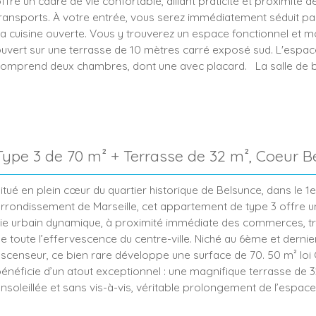
ffre un cadre de vie confortable, alliant praticité et proximité d
ransports. À votre entrée, vous serez immédiatement séduit par
a cuisine ouverte. Vous y trouverez un espace fonctionnel et 
uvert sur une terrasse de 10 mètres carré exposé sud. L'espace
omprend deux chambres, dont une avec placard. La salle de b
oderne et élégante, ainsi que le WC indépendant, garantissent
onfort quotidien. Une salle de sport privée équipe également la
opropriété. En 5 minutes à pied vous serez à la Gare Saint Charl
tation de métro. L'appartement est également proche de tout
ommodités. Contactez-nous dès aujourd'hui pour discuter de v
Type 3 de 70 m² + Terrasse de 32 m², Coeur B
mmobilier, et organisons une visite !
itué en plein cœur du quartier historique de Belsunce, dans le 1e
rrondissement de Marseille, cet appartement de type 3 offre u
ie urbain dynamique, à proximité immédiate des commerces, t
e toute l’effervescence du centre-ville. Niché au 6ème et derni
scenseur, ce bien rare développe une surface de 70. 50 m² loi 
énéficie d’un atout exceptionnel : une magnifique terrasse de 3
nsoleillée et sans vis-à-vis, véritable prolongement de l’espace
’appartement se compose d’une cuisine indépendante avec bal