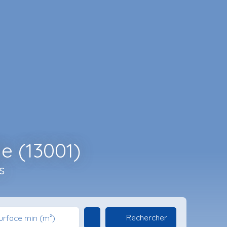
e (13001)
s
Rechercher
urface min (m²)