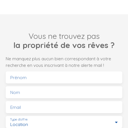
Résidence Belle Vue.
Situé au 1 er étage , le
bien dispose de 3
chambres , d'un salon
séjour de 15 m2
Vous ne trouvez pas
environ , une cuisine
séparée avec loggia,
la propriété de vos rêves ?
salle d'eau et wc
séparé ainsi qu'une
Ne manquez plus aucun bien correspondant à votre
cave spacieuse.
recherche en vous inscrivant à notre alerte mail !
L'appartement
dispose de clim dans
Prénom
chaque chambre ainsi
que dans la pièce
Nom
principale. Portail
sécurisé ainsi que
Email
place de parking libre
viennent compléter ce
Type d'offre
bien.
Location