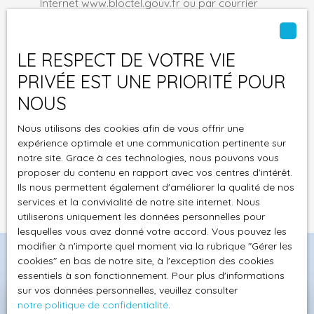
Internet www.bloctel.gouv.fr ou par courrier
adressé à :
Société Worldline, Service Bloctel, CS 61311, 41013
LE RESPECT DE VOTRE VIE
BLOIS CEDEX.
PRIVÉE EST UNE PRIORITÉ POUR
NOUS
Pour en savoir plus sur le traitement de vos
données personnelles, veuillez consulter notre
Nous utilisons des cookies afin de vous offrir une
politique de confidentialité
.
expérience optimale et une communication pertinente sur
notre site. Grace à ces technologies, nous pouvons vous
proposer du contenu en rapport avec vos centres d'intérêt.
Recevoir des annonces
Ils nous permettent également d'améliorer la qualité de nos
services et la convivialité de notre site internet. Nous
utiliserons uniquement les données personnelles pour
lesquelles vous avez donné votre accord. Vous pouvez les
modifier à n'importe quel moment via la rubrique ″Gérer les
cookies″ en bas de notre site, à l'exception des cookies
essentiels à son fonctionnement. Pour plus d'informations
sur vos données personnelles, veuillez consulter
notre politique de confidentialité
.
Pré-estimez et vendez votre