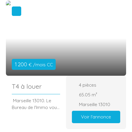
1 200
€ /mois CC
4
pièces
T4 à louer
65.05
m²
Marseille 13010. Le
Marseille 13010
Bureau de l'Immo vous
propose un agréable
Voir l'annonce
T4 meublé de 70 m2
environ au cœur de la