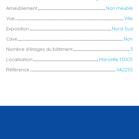
Ameublement
Non meublé
Vue
Ville
Exposition
Nord-Sud
Cave
Non
Nombre d'étages du bâtiment
3
Localisation
Marseille 13005
Référence
VA2255