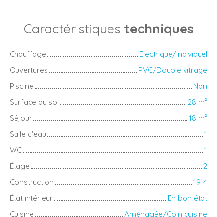
Caractéristiques
techniques
Chauffage
Electrique/Individuel
Ouvertures
PVC/Double vitrage
Piscine
Non
Surface au sol
28
m²
Séjour
18
m²
Salle d'eau
1
WC
1
Étage
2
Construction
1914
État intérieur
En bon état
Cuisine
Aménagée/Coin cuisine