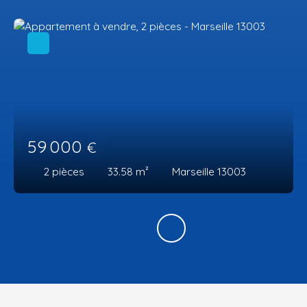
59 000
€
2
pièces
33.58
m²
Marseille 13003