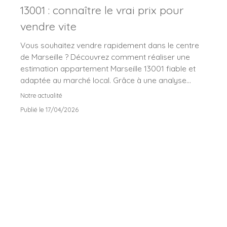
13001 : connaître le vrai prix pour
vendre vite
Vous souhaitez vendre rapidement dans le centre
de Marseille ? Découvrez comment réaliser une
estimation appartement Marseille 13001 fiable et
adaptée au marché local. Grâce à une analyse
précise du prix du mètre carré à Marseille,
Notre actualité
optimisez votre stratégie de vente et attirez les
Publié le 17/04/2026
bons acheteurs.