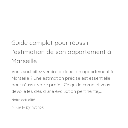
Guide complet pour réussir
l'estimation de son appartement à
Marseille
Vous souhaitez vendre ou louer un appartement à
Marseille ? Une estimation précise est essentielle
pour réussir votre projet. Ce guide complet vous
dévoile les clés d’une évaluation pertinente,
adaptée au marché immobilier marseillais. Faites
Notre actualité
confiance à AU BUREAU DE L’IMMO pour vous
Publié le 17/10/2025
accompagner avec rigueur et réactivité.