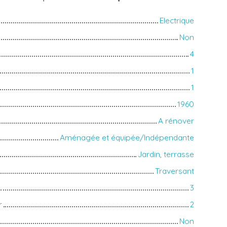
Electrique
Non
4
1
1
1960
A rénover
Aménagée et équipée/Indépendante
Jardin, terrasse
Traversant
3
r
2
Non