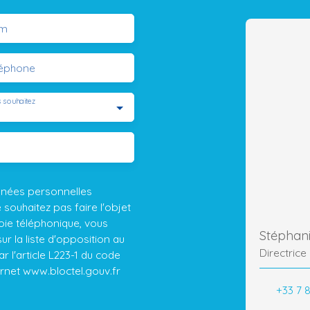
m
léphone
 souhaitez
nnées personnelles
ouhaitez pas faire l'objet
ie téléphonique, vous
Stépha
r la liste d'opposition au
Directrice
 l'article L223-1 du code
ernet www.bloctel.gouv.fr
+33 7 