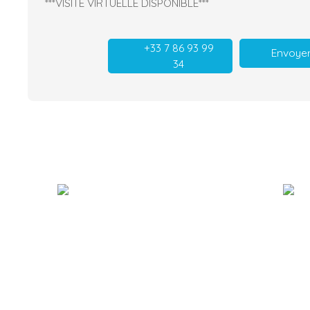
***VISITE VIRTUELLE DISPONIBLE***
+33 7 86 93 99
Envoyer
34