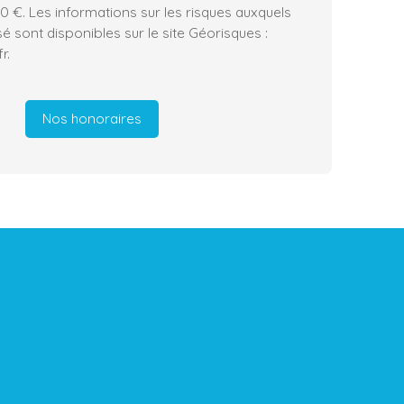
0 €. Les informations sur les risques auxquels
é sont disponibles sur le site Géorisques :
r.
Nos honoraires