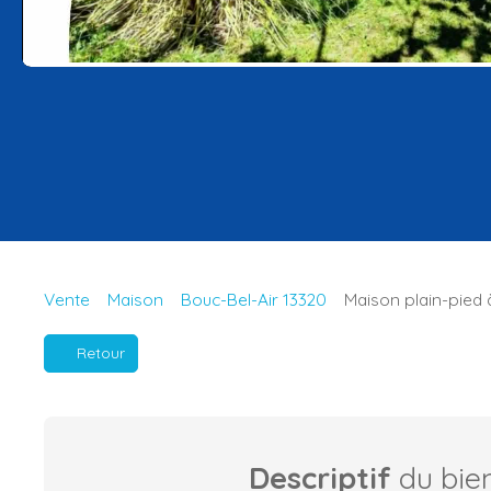
Vente
Maison
Bouc-Bel-Air 13320
Maison plain-pied 
Retour
Descriptif
du bie