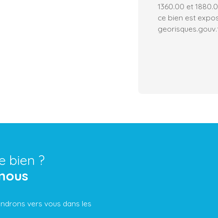
1360.00 et 1880.0
ce bien est expos
georisques.gouv.f
e bien ?
nous
iendrons vers vous dans les