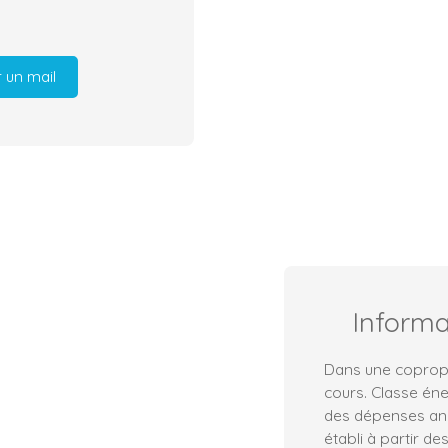
 un mail
Inform
Dans une copropr
cours. Classe én
des dépenses ann
établi à partir de