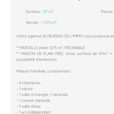
Surface
:
97
m²
Pièces
Terrain
:
1 275
m²
Votre agence AU BUREAU DE L'IMMO vous propose en e
** PARCELLE plate 1275 m², PISCINABLE
** MAISON DE PLAIN PIED, d'une surface de 97m² +
possibilité d'extension
Maison familiale, comprenant :
- 4 chambres
- 1 séjour
- 1 salle à manger / veranda
- 1 cuisine séparée
- 1 salle d'eau
- 1 wc indépendant