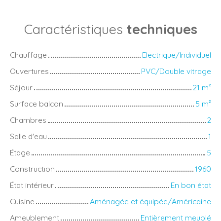
Caractéristiques
techniques
Chauffage
Electrique/Individuel
Ouvertures
PVC/Double vitrage
Séjour
21
m²
Surface balcon
5
m²
Chambres
2
Salle d'eau
1
Étage
5
Construction
1960
État intérieur
En bon état
Cuisine
Aménagée et équipée/Américaine
Ameublement
Entièrement meublé