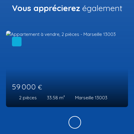
Vous apprécierez
également
59 000
€
2
pièces
33.58
m²
Marseille 13003