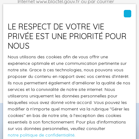
Internet www.bloctel.gouv.fr ou par courrier
sur une vaste
adressé à :
pièce
mansardée au
Société Worldline, Service Bloctel, CS 61311, 41013
beau volume,
LE RESPECT DE VOTRE VIE
BLOIS CEDEX.
offrant une
PRIVÉE EST UNE PRIORITÉ POUR
grande
NOUS
Pour en savoir plus sur le traitement de vos
polyvalence :
données personnelles, veuillez consulter notre
salon de
Nous utilisons des cookies afin de vous offrir une
politique de confidentialité
.
détente, salle
expérience optimale et une communication pertinente sur
de jeux ou
notre site. Grace à ces technologies, nous pouvons vous
espace de
proposer du contenu en rapport avec vos centres d'intérêt.
Recevoir des annonces
stockage
Ils nous permettent également d'améliorer la qualité de nos
selon vos
services et la convivialité de notre site internet. Nous
besoins. Cette
utiliserons uniquement les données personnelles pour
pièce dessert
lesquelles vous avez donné votre accord. Vous pouvez les
modifier à n'importe quel moment via la rubrique ″Gérer les
également
cookies″ en bas de notre site, à l'exception des cookies
deux
essentiels à son fonctionnement. Pour plus d'informations
chambres
sur vos données personnelles, veuillez consulter
supplémentair
notre politique de confidentialité
.
Pré-estimez et vendez votre
es, ainsi qu'un