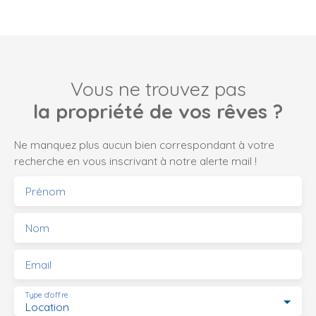
lumière et de
charme
Cette
villa, d'une
Vous ne trouvez pas
surface
habitable de
la propriété de vos rêves ?
200m², s'étend
sur deux
Ne manquez plus aucun bien correspondant à votre
niveaux. Au
recherche en vous inscrivant à notre alerte mail !
rez-de-
chaussée, vous
Prénom
découvrirez
une entrée qui
Nom
dessert un
vaste séjour
Email
avec
cheminée, et
Type d'offre
sa vue sur la
Location
piscine, ainsi