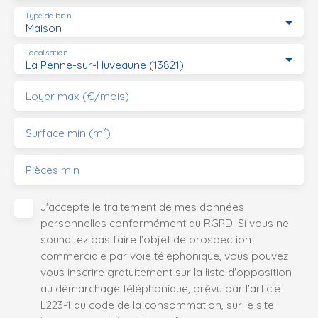
qu'une cuisine
Type de bien
Maison
équipée et
aménagée.
Localisation
Celle-ci est
La Penne-sur-Huveaune (13821)
attenante à
Loyer max (€/mois)
une véranda,
parfait pour
vos déjeuners
Surface min (m²)
d'hiver. Vous
trouverez
Pièces min
également
deux
J'accepte le traitement de mes données
chambres
personnelles conformément au RGPD. Si vous ne
avec placard,
souhaitez pas faire l'objet de prospection
une salle de
commerciale par voie téléphonique, vous pouvez
douche et un
vous inscrire gratuitement sur la liste d'opposition
WC séparé.
au démarchage téléphonique, prévu par l'article
Le palier de
L223-1 du code de la consommation, sur le site
l’étage s'ouvre