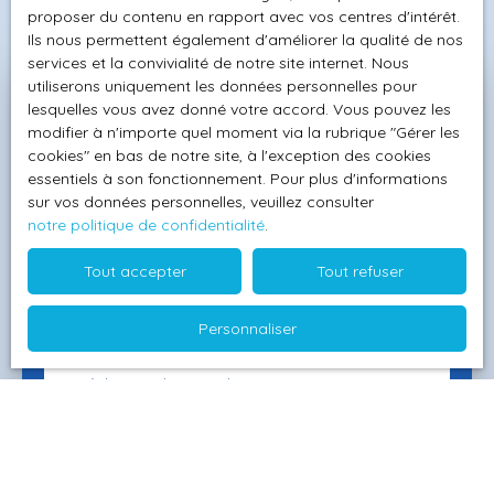
proposer du contenu en rapport avec vos centres d'intérêt.
Ils nous permettent également d'améliorer la qualité de nos
services et la convivialité de notre site internet. Nous
utiliserons uniquement les données personnelles pour
Pré-estimez et vendez votre
lesquelles vous avez donné votre accord. Vous pouvez les
modifier à n'importe quel moment via la rubrique ″Gérer les
bien
en toute sérénité
cookies″ en bas de notre site, à l'exception des cookies
essentiels à son fonctionnement. Pour plus d'informations
Vous souhaitez vendre votre propriété à Marseille ?
sur vos données personnelles, veuillez consulter
Une estimation précise de sa valeur est essentielle
notre politique de confidentialité
.
avant de la mettre en vente. Utilisez dès maintenant
Tout accepter
Tout refuser
notre outil en ligne pour une pré-estimation ou
prenez rendez-vous pour une évaluation à domicile.
Personnaliser
Adresse de votre bien
Estimer mon bien