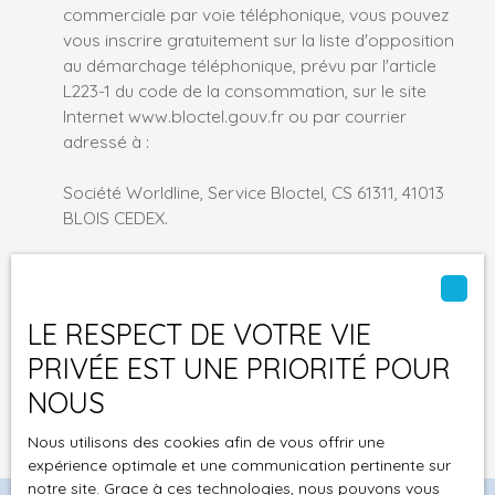
commerciale par voie téléphonique, vous pouvez
vous inscrire gratuitement sur la liste d'opposition
au démarchage téléphonique, prévu par l'article
L223-1 du code de la consommation, sur le site
Internet www.bloctel.gouv.fr ou par courrier
adressé à :
Société Worldline, Service Bloctel, CS 61311, 41013
BLOIS CEDEX.
Pour en savoir plus sur le traitement de vos
données personnelles, veuillez consulter notre
politique de confidentialité
.
LE RESPECT DE VOTRE VIE
PRIVÉE EST UNE PRIORITÉ POUR
Recevoir des annonces
NOUS
Nous utilisons des cookies afin de vous offrir une
expérience optimale et une communication pertinente sur
notre site. Grace à ces technologies, nous pouvons vous