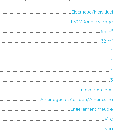
Electrique/Individuel
PVC/Double vitrage
55
m²
32
m²
1
1
1
3
En excellent état
Aménagée et équipée/Américaine
Entièrement meublé
Ville
Non