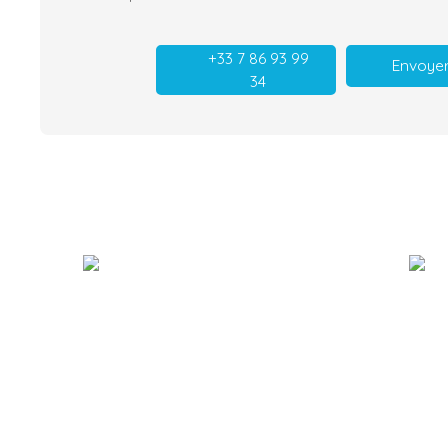
+33 7 86 93 99
Envoyer
34