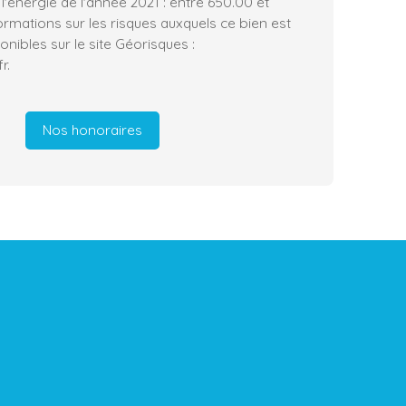
 l'énergie de l'année 2021 : entre 650.00 et
ormations sur les risques auxquels ce bien est
nibles sur le site Géorisques :
r.
Nos honoraires