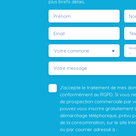
plus brefs délais.
Prénom
No
Email
Té
Vous
Votre commune
-
Votre message
J'accepte le traitement de mes do
conformément au RGPD. Si vous ne s
de prospection commerciale par vo
pouvez vous inscrire gratuitement su
démarchage téléphonique, prévu par
de la consommation, sur le site Int
ou par courrier adressé à :