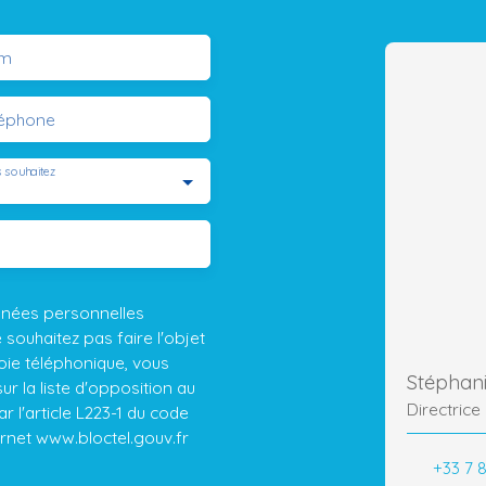
m
léphone
 souhaitez
nnées personnelles
ouhaitez pas faire l'objet
ie téléphonique, vous
Stépha
r la liste d'opposition au
Directrice
 l'article L223-1 du code
ernet www.bloctel.gouv.fr
+33 7 