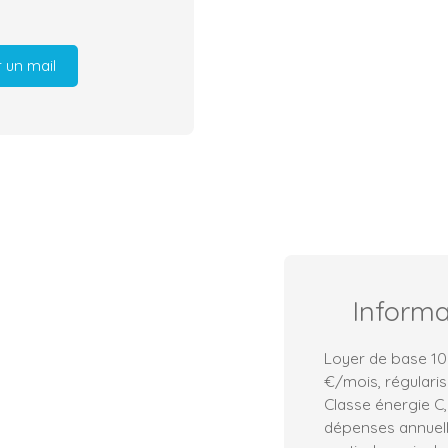
 un mail
Inform
Loyer de base 10
€/mois, régularis
Classe énergie C
dépenses annuell