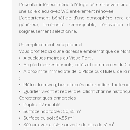
L'escalier intérieur mène à l'étage où se trouvent un
une salle d'eau avec WC entièrement rénovée.
L'appartement bénéficie d'une atmosphère rare en 
généreux, luminosité remarquable, rénovation d
soigneusement sélectionné.
Un emplacement exceptionnel
Vous profitez ici d'une adresse emblématique de Marse
À quelques mètres du Vieux-Port ;
Au pied des restaurants, cafés et commerces du Cou
À proximité immédiate de la Place aux Huiles, de la 
;
Métro, tramway, bus et accès autoroutiers facilemen
Quartier vivant et recherché, alliant charme histori
Caractéristiques principales
Duplex T2 meublé
Surface habitable : 50,85 m²
Surface au sol : 54,55 m²
Séjour avec cuisine ouverte de plus de 31 m²