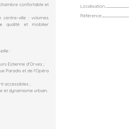
e chambre confortable et
Localisation
Référence
centre-ville : volumes
e qualité et mobilier
ille :
rs Estienne d’Orves ;
rue Paradis et de l'Opéra
t accessibles ;
que et dynamisme urbain.