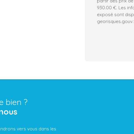
partir des prix de
930.00 €. Les inf
exposé sont dispo
georisques.gouv.f
e bien ?
nous
iendrons vers vous dans les