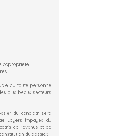
e copropriété
ères
couple ou toute personne
des plus beaux secteurs
ossier du candidat sera
ntie Loyers Impayés du
icatifs de revenus et de
onstitution du dossier.