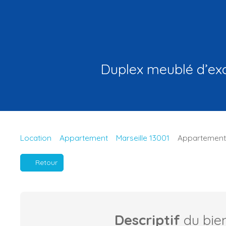
Duplex meublé d’exc
Location
Appartement
Marseille 13001
Appartement à
Retour
Descriptif
du bie