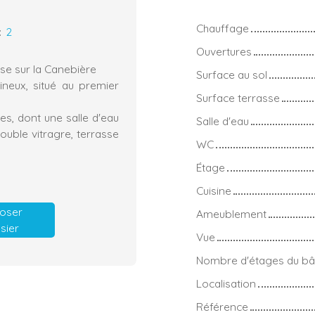
Chauffage
:
2
Ouvertures
e sur la Canebière
Surface au sol
neux, situé au premier
Surface terrasse
s, dont une salle d'eau
Salle d'eau
uble vitragre, terrasse
WC
Étage
Cuisine
oser
Ameublement
sier
Vue
Nombre d'étages du bâ
Localisation
Référence