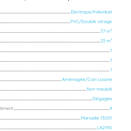
Electrique/Individuel
PVC/Double vitrage
37
m²
23
m²
1
1
1
Aménagée/Coin cuisine
Non meublé
Dégagée
timent
4
Marseille 13001
LA2190