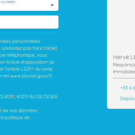
 souhaitez
nnées personnelles
ouhaitez pas faire l'objet
ie téléphonique, vous
Hervé 
r la liste d'opposition au
Responsab
 l'article L223-1 du code
Immobilie
ernet www.bloctel.gouv.fr
+33 6 
CS 61311, 41013 BLOIS CEDEX.
Dépose
ent de vos données
tre
politique de