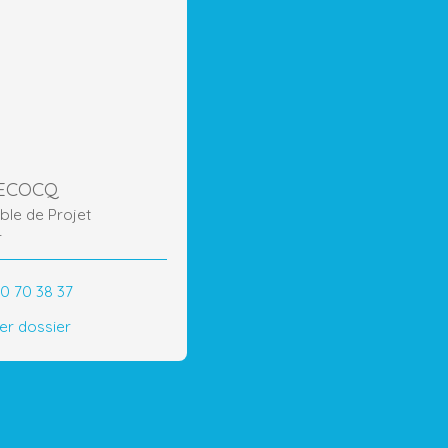
LECOCQ
le de Projet
r
60 70 38 37
r dossier